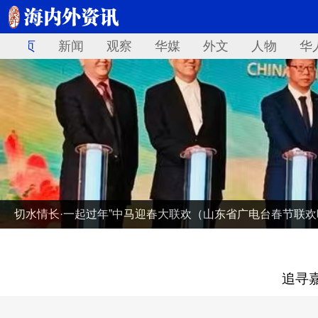
首页
新闻
观察
华媒
外文
人物
华
切水情长·一起过年”中马迎春大联欢（山东省广电台春节联
追寻