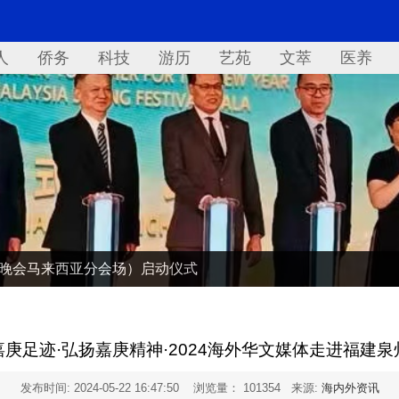
人
侨务
科技
游历
艺苑
文萃
医养
欢晚会马来西亚分会场）启动仪式
嘉庚足迹·弘扬嘉庚精神·2024海外华文媒体走进福建泉
发布时间:
2024-05-22 16:47:50
浏览量： 101354 来源:
海内外资讯