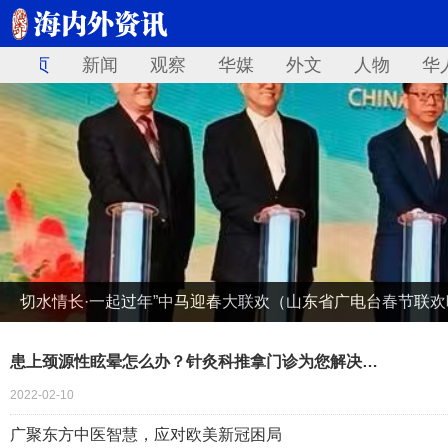
首页
新闻
观察
华媒
外文
人物
华
切水情长·一起过年”中马迎春大联欢（山东省广电台春节联
患上颈源性眩晕怎么办？针灸科推拿门诊为您解决…
2022-02-10
广聚东方中医智慧，应对欧美新冠困局