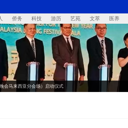
人
侨务
科技
游历
艺苑
文萃
医养
欢晚会马来西亚分会场）启动仪式