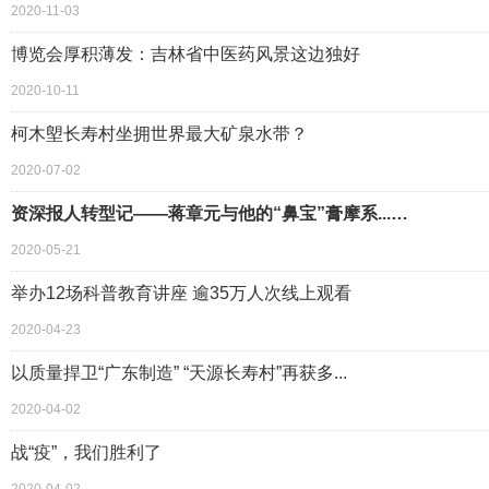
2020-11-03
博览会厚积薄发：吉林省中医药风景这边独好
2020-10-11
柯木塱长寿村坐拥世界最大矿泉水带？
2020-07-02
资深报人转型记——蒋章元与他的“鼻宝”膏摩系...…
2020-05-21
举办12场科普教育讲座 逾35万人次线上观看
2020-04-23
以质量捍卫“广东制造” “天源长寿村”再获多...
2020-04-02
战“疫”，我们胜利了