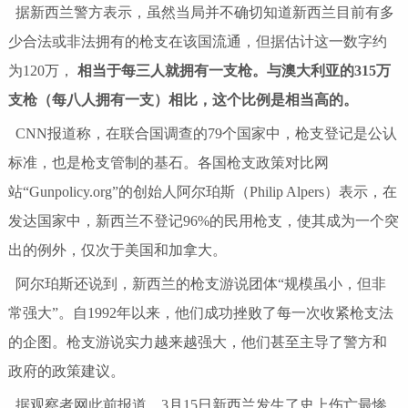
据新西兰警方表示，虽然当局并不确切知道新西兰目前有多
少合法或非法拥有的枪支在该国流通，但据估计这一数字约
为120万，
相当于每三人就拥有一支枪。与澳大利亚的315万
支枪（每八人拥有一支）相比，这个比例是相当高的。
CNN报道称，在联合国调查的79个国家中，枪支登记是公认
标准，也是枪支管制的基石。各国枪支政策对比网
站“Gunpolicy.org”的创始人阿尔珀斯（Philip Alpers）表示，在
发达国家中，新西兰不登记96%的民用枪支，使其成为一个突
出的例外，仅次于美国和加拿大。
阿尔珀斯还说到，新西兰的枪支游说团体“规模虽小，但非
常强大”。自1992年以来，他们成功挫败了每一次收紧枪支法
的企图。枪支游说实力越来越强大，他们甚至主导了警方和
政府的政策建议。
据观察者网此前报道，3月15日新西兰发生了史上伤亡最惨