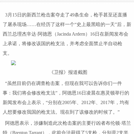
3月15日的新西兰枪击案夺走了49条生命，枪手甚至还直播
了屠杀现场……在经历了这样一个“史上最黑暗的一天”后，新
西兰总理杰辛达·阿德恩（Jacinda Ardern）16日在新闻发布会
上承诺，将修改该国的枪支法，并考虑全面禁止半自动枪
支。
《卫报》报道截图
“虽然目前仍在调查枪击案，但现在我可以告诉你们一件
事：我们将会修改枪支法”，阿德恩16日凌晨在惠灵顿举行的
新闻发布会上表示，“分别在2005年、2012年、2017年，均有
人想要修改我国的枪支法。现在到了该修改的时候了。”
阿德恩表示，涉嫌制造此次枪击案的主要行凶者布伦顿·塔兰
特（Brenton Tarrant），此前合法获得了5支枪，分别是2支半