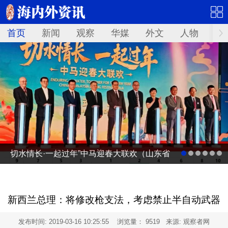
首页
新闻
观察
华媒
外文
人物
华
切水情长·一起过年”中马迎春大联欢（山东省
广电台春节联欢晚会马来西亚分会场）启动
仪式
新西兰总理：将修改枪支法，考虑禁止半自动武器
发布时间:
2019-03-16 10:25:55
浏览量： 9519 来源: 观察者网