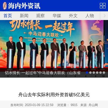
首页
新闻
观察
华媒
外文
人物
华
切水情长·一起过年”中马迎春大联欢（山东省
广电台春节联欢晚会马来西亚分会场）启动
仪式
舟山去年实际利用外资首破5亿美元
发布时间:
2020-01-09 15:22:59
浏览量： 9915 来源: 舟山网