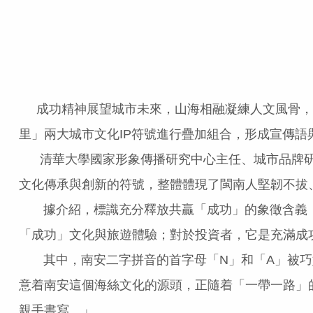
成功精神展望城市未來，山海相融凝練人文風骨，眾
里」兩大城市文化IP符號進行疊加組合，形成宣傳語
清華大學國家形象傳播研究中心主任、城市品牌研
文化傳承與創新的符號，整體體現了閩南人堅韌不拔
據介紹，標識充分釋放共贏「成功」的象徵含義：
「成功」文化與旅遊體驗；對於投資者，它是充滿成
其中，南安二字拼音的首字母「N」和「A」被巧
意着南安這個海絲文化的源頭，正隨着「一帶一路」
親手書寫。」