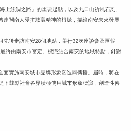
海上絲綢之路」的重要起點，以及九日山祈風石刻、
傳達閩南人愛拼敢贏精神的根脈，描繪南安未來發展
後走訪南安28個地點，舉行32次座談會及匯報
並最終由南安市審定。標識結合南安的地域特點，針對
全面實施南安城市品牌形象塑造與傳播。屆時，將在
提下鼓勵社會各界積極使用城市形象標識，創造性傳