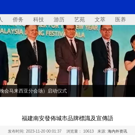
人
侨务
科技
游历
艺苑
文萃
医养
欢晚会马来西亚分会场）启动仪式
福建南安發佈城市品牌標識及宣傳語
发布时间:
2023-11-20 00:01:37
浏览量： 10613 来源:
海内外资讯