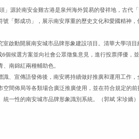
頭」源於南安金雞古港是泉州海外貿易的發祥地，古代「
P符號「鄭成功」，展示南安厚重的歷史文化和愛國精神，
啟動開展南安城市品牌形象建設項目。清華大學項目組先
形成6個候選方案並向社會公眾徵集意見，進行投票擇優，
青、南錦紅兩種輔助色。
識、宣傳語發佈後，南安將持續做好推廣和運用工作，
市空間佈局等各類場合廣泛推廣使用，並在符合規定的前
、統一性的南安城市品牌形象識別系統。（郭斌 宋珍嬌）