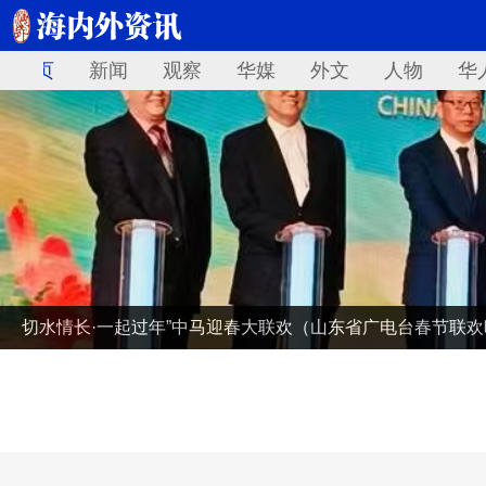
首页
新闻
观察
华媒
外文
人物
华
切水情长·一起过年”中马迎春大联欢（山东省广电台春节联