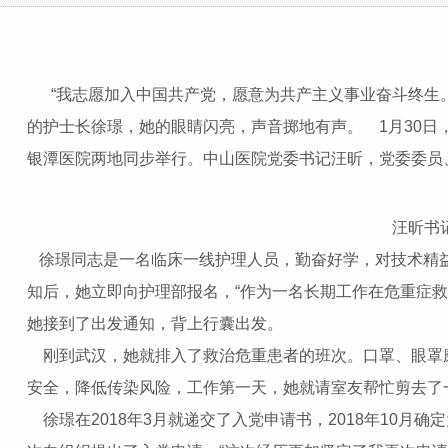
“我志愿加入中国共产党，愿意为共产主义事业奋斗终生。
的护士长徐璟，她的眼睛闪亮，声音掷地有声。 1月30日
银潭医院两地同步举行。中山医院党委书记汪昕，党委委员
汪昕书
徐璟同志是一名临床一线护理人员，勤奋好学，对技术精益
知后，她立即向护理部报名，“作为一名长期工作在危重症
她接到了出发通知，背上行囊出发。
刚到武汉，她就排入了救治危重患者的班次。口罩、眼罩
安全，降低传染风险，工作第一天，她就请室友帮忙剪去了
徐璟在2018年3月就递交了入党申请书，2018年10月确