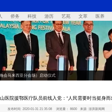
人
侨务
科技
游历
艺苑
文萃
医养
欢晚会马来西亚分会场）启动仪式
山医院援鄂医疗队员前线入党：“人民需要时当挺身而
发布时间:
2020-01-31 21:35:08
浏览量： 8600 来源: 澎湃新闻网