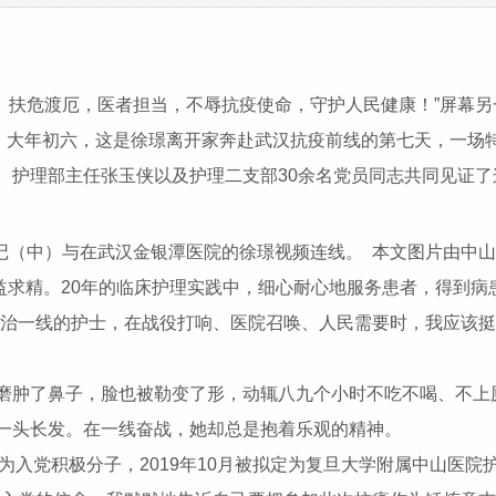
扶危渡厄，医者担当，不辱抗疫使命，守护人民健康！”屏幕另
，大年初六，这是徐璟离开家奔赴武汉抗疫前线的第七天，一场特
、护理部主任张玉侠以及护理二支部30余名党员同志共同见证了
记（中）与在武汉金银潭医院的徐璟视频连线。 本文图片由中
求精。20年的临床护理实践中，细心耐心地服务患者，得到病
救治一线的护士，在战役打响、医院召唤、人民需要时，我应该挺
磨肿了鼻子，脸也被勒变了形，动辄八九个小时不吃不喝、不上
一头长发。在一线奋战，她却总是抱着乐观的精神。
定为入党积极分子，2019年10月被拟定为复旦大学附属中山医院