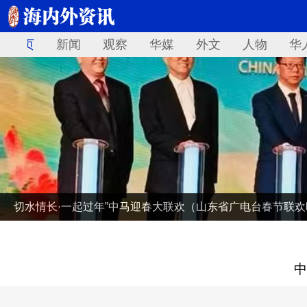
首页
新闻
观察
华媒
外文
人物
华
切水情长·一起过年”中马迎春大联欢（山东省广电台春节联
中