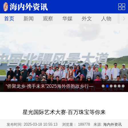
首页
新闻
观察
华媒
外文
人物
华
“侨聚龙乡·携手未来”2025海外侨胞故乡行—
走进赤峰
星光国际艺术大赛·百万珠宝等你来
发布时间:
2025-03-18 10:55:13
浏览量： 189778 来源:
海内外资讯