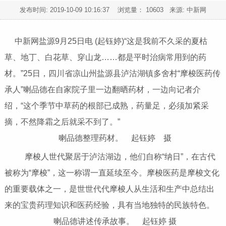
发布时间:
2019-10-09 10:16:37
浏览量： 10603 来源: 中新网
中新网盐源9月25日电 (起钰婷)“这是我前不久采的夏枯
草、地丁、白花草、穿山龙……都是平时治病常用到的药
材。”25日，四川省凉山州盐源县泸沽湖镇多舍村“摩梭医药传
承人”喇品德在自家院子里一边翻晒药材，一边向记者介
绍，“这个季节中草药的根部已成熟，药量足，必须加紧采
摘，不然降霜之后就采不到了。”
喇品德整理药材。 起钰婷 摄
摩梭人世代聚居于泸沽湖边，他们自称“纳日”，在古代
被称为“摩梭”，这一称谓一直延续至今。摩梭医药是摩梭文化
的重要载体之一，是世世代代摩梭人从生活和生产中总结出
来的宝贵药理知识和医药经验，具有当地独特的民族特色。
喇品德讲述传承故事。 起钰婷 摄