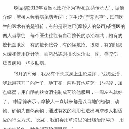
喇品德2013年被当地政府评为“摩梭医药传承人”，据他
介绍，摩梭人称看病施药者(即：医生)为“产意恩亨”，民间医
生的医术有的是祖传，有的是跟达巴(摩梭人的祭司)或懂医的
僧人当学徒，每个医生往往有自己擅长的诊治领域，如有的
擅长医眼疾，有的擅长接骨，有的懂敷疮、拔脓，有的能拔
火罐和使用砭针等。而喇品德则擅长医治虫、蛇、兽咬伤，
肠胃病和一些皮肤病。
“8月的时候，我家有个亲戚身上生疮发痒，找我医治，
我就用苍耳子的叶子、地丁和一两种其他草药一起捣碎，加
点蜂蜜，用自酿的粮食酒泡制成药给他服用，一周左右就好
了。”喇品德表示，摩梭人一直以来都是以当地的植物、动
物、矿物为自然药物，通过有效的利用创造出与摩梭人相适
应的行医方式。“比如，我们会用草海里的田螺治疗痔疮，用