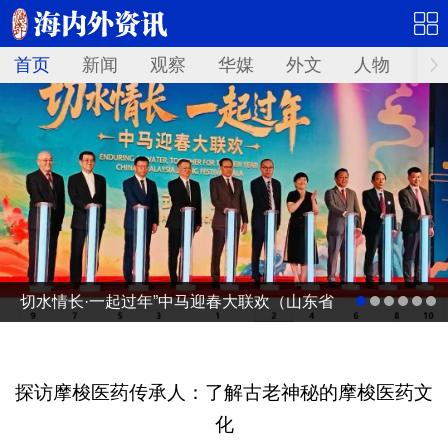
首页
新闻
观察
华媒
外文
人物
华
切水情长·一起过年”中马迎春大联欢（山东省
广电台春节联欢晚会马来西亚分会场）启动
仪式
探访摩梭医药传承人：了解古老神秘的摩梭医药文
化