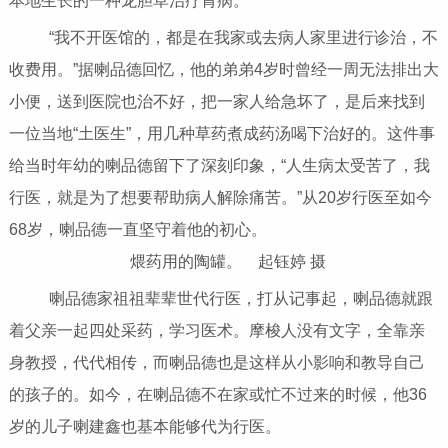
本地生长的一种龙胆草治疗胃病。”
“我不开医馆的，都是在我家或去病人家里进行诊治，不
收费用。”据喇品德回忆，他的弟弟4岁时曾经一周无法排出大
小便，送到医院也治不好，把一家人给急坏了，是后来找到
一位当地“土医生”，用几种草药煮成药汤喝下治好的。这件事
给当时年幼的喇品德留下了深刻印象，“人生病太受苦了，我
行医，就是为了想要帮助病人解除痛苦。”从20岁行医至如今
68岁，喇品德一直坚守着他的初心。
煨药用的陶罐。 起钰婷 摄
喇品德家祖祖辈辈世代行医，打从记事起，喇品德就跟
着父亲一起四处采药，学习医术。摩梭人没有文字，全靠亲
身教授，代代相传，而喇品德也是这样从小影响和教导自己
的孩子的。如今，在喇品德不在家或忙不过来的时候，他36
岁的儿子喇建鑫也基本能够代为行医。