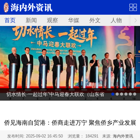
首页
新闻
观察
华媒
外文
人物
华
切水情长·一起过年”中马迎春大联欢（山东省
广电台春节联欢晚会马来西亚分会场）启动
仪式
侨见海南自贸港：侨商走进万宁 聚焦侨乡产业发展
发布时间:
2025-09-02 16:45:50
浏览量： 184291 来源:
海内外资讯