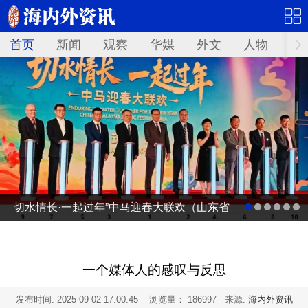
首页
新闻
观察
华媒
外文
人物
华
切水情长·一起过年”中马迎春大联欢（山东省
广电台春节联欢晚会马来西亚分会场）启动
仪式
一个媒体人的感叹与反思
发布时间:
2025-09-02 17:00:45
浏览量： 186997 来源:
海内外资讯