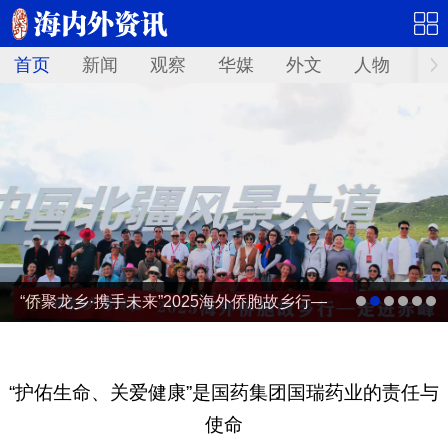
首页
新闻
观察
华媒
外文
人物
华
“侨聚龙乡·携手未来”2025海外侨胞故乡行—
走进赤峰
“‌护佑生命、关爱健康‌”是国药集团国瑞药业的责任与
使命