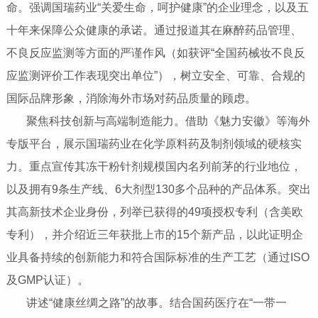
命。强调国瑞药业“关爱生命，呵护健康”的企业理念，以及五
十年来保障公众健康的承诺。通过报道其在麻醉药品管理、
不良反应监测等方面的严谨作风（如获评“全国药械妆不良反
应监测评价工作表现突出单位”），树立安全、可靠、合规的
国际品牌形象，消除海外市场对药品质量的顾虑。
聚焦科技创新与高端制造能力‌。借助《魅力安徽》等海外
专版平台，展示国瑞药业在化学原料药及制剂领域的硬核实
力。重点宣传其冻干粉针剂规模国内名列前茅的行业地位，
以及拥有9条生产线、6大剂型130多个品种的产品体系。突出
其高新技术企业身份，列举已获得的49项授权专利（含美欧
专利），并介绍近三年获批上市的15个新产品，以此证明企
业具备持续的创新能力和符合国际标准的生产工艺（通过ISO
及GMP认证）。
讲述“健康丝绸之路”的故事‌。结合国药医疗在“一带一