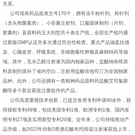
关系。
公司现有药品批准文号170个，拥有冻干粉针剂、粉针剂
（含头孢菌素类）、小容量注射剂、口服固体制剂（片剂、
胶囊剂）及原料药五大剂型共十条生产线，全部生产线均通
过新版GMP认证并多次通过符合性检查。重点产品涵盖抗感
染、心脑血管、呼吸系统、非细胞毒性肿瘤及麻精特药等领
域。其中，无水乙醇注射液为国内独家品种，盐酸纳布啡原
料及制剂填补了省内空白，注射用盐酸倍他司汀为全国独家
品种。此外，公司还拥有一类精神药品原料药盐酸艾司氯胺
酮等多个新近获批注册批件的产品。
公司高度重视技术创新，已提交各类专利申请60余件，获
得授权专利49项，包括美国专利1项、欧洲专利1项、国内发
明专利27项及实用新型专利20项。近年来，公司持续推动产
品升级，如2022年仿制3类酒石酸布托啡诺注射液获批上市，