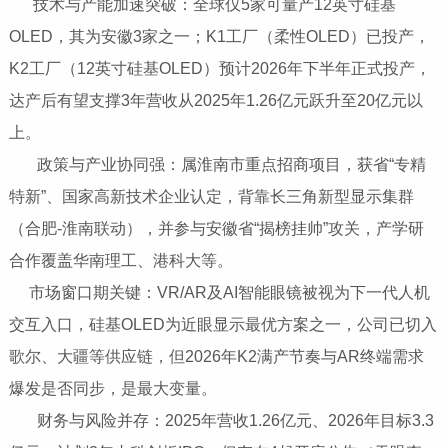
技术与产能加速突破‌：全球仅5家可量产12英寸硅基
OLED，其为安徽3家之一；K1工厂（柔性OLED）已投产，‌
K2工厂（12英寸硅基OLED）预计2026年下半年正式投产‌，
达产后有望支撑3年营收从2025年1.26亿元跃升至20亿元以
上。
政策与产业协同强‌：属淮南市重点招商项目，获省“专精
特新”、国家高新技术企业认定，背靠长三角新型显示集群
（合肥-淮南联动），并参与安徽省“揭榜挂帅”攻关，产学研
合作覆盖华南理工、港科大等。
市场窗口期关键‌：VR/AR及AI智能眼镜被视为下一代人机
交互入口，硅基OLED为近眼显示最优方案之一，公司已切入
歌尔、大疆等供应链，但‌2026年K2满产节奏与AR终端需求
爆发是否同步，是最大变量‌。
财务与风险并存‌：2025年营收1.26亿元、2026年目标3.3