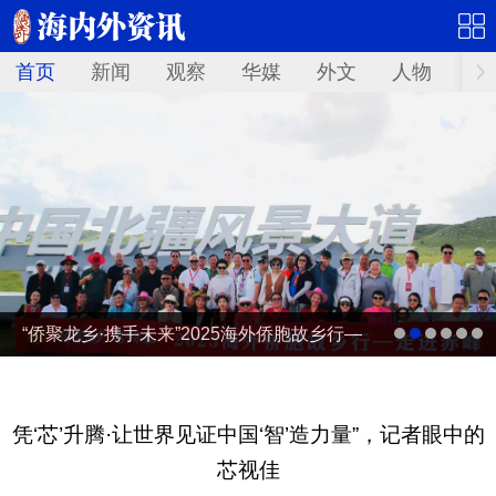
首页
新闻
观察
华媒
外文
人物
华
“侨聚龙乡·携手未来”2025海外侨胞故乡行—
走进赤峰
凭‘芯’升腾·让世界见证中国‘智’造力量”，记者眼中的
芯视佳