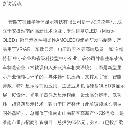
参访活动。
安徽芯视佳半导体显示科技有限公司是一家2022年7月成
立于安徽淮南的高新技术企业，专注硅基OLED（Micro-
OLED）微显示器件和柔性AMOLED模组的研发与制造，产
品用于VR/AR、车载显示、电子取景器等高端场景，属“专精
特新”中小企业和省级科技型中小企业。该公司并非整车或汽
车制造企业（常被误归入开沃汽车相关语境），而是‌新型显
示产业链核心环节的半导体器件供应商‌，支撑元宇宙、智能
穿戴、特种显示等前沿应用。‌‌主营业务包括‌硅基OLED微显示
屏、IC设计、光电子器件及显示模组‌，聚焦高分辨率、低功
耗、超轻薄显示技术，致力于国产替代（此前该领域长期被
国外垄断）。总部位于‌淮南市山南新区高新产业园9号楼‌，是
淮南市重点招商引资项目，总投资65亿元，分K1（已投产柔