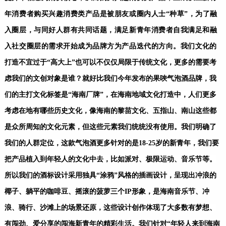
年消费者购买兴趣消费类产品是被朋友或圈内人士“种草”，为了融
入圈层，与同好人群有共同话题，满足新青年消费者自我满足和融
入社交圈层的需求开始成为品牌方为产品迭代的方向。我们
文化的
打造不宜过于“高大上”也可以不仅仅局限于传统文化，更多的需要考
虑我们的文创对象是谁？就好比我们今年发布的果唊气泡酒品牌，我
们的主打文化标签是“海南厂牌”，在海南地域文化打造中，人们更多
考虑在地有哪些历史文化，像海南的黎苗文化、五指山、南山这些都
是众所周知的文化元素，但这些元素我们统统没有使用。我们明确了
我们的人群定位，这款气泡酒更多针对的是18-25岁的新青年，我们要
把产品植入到年轻人的文化中去，比如派对、极限运动、音乐节等。
所以我们的酒标设计采用独具“涂鸦”风格的插画设计，呈现出冲浪的
椰子、躺平的咖啡豆、摇滚的菠萝三个IP形象，是海南音乐节、冲
浪、骑行、沙滩上的场景还原，这些设计创作体现了大多数有梦想、
有闯劲、爱分享的闯海新青年的精彩生活。我们针对“年轻人来到海南