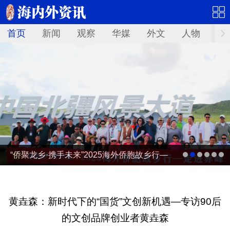
首页
新闻
观察
华媒
外文
人物
华
“侨聚龙乡·携手未来”2025海外侨胞故乡行—
走进赤峰
黄垚森：新时代下的“国货”文创新机遇—专访90后
的文创品牌创业者黄垚森