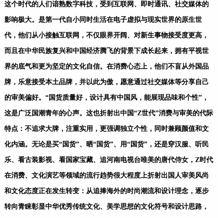
这个时代的人们谙熟数字科技，受到互联网、即时通讯、社交媒体的
影响极大。是第一代自小同时生活在电子虚拟与现实世界的原生世
代，他们从小接触互联网，不仅眼界开阔、对新生事物接受度更高，
而且在中华民族复兴和中国经济腾飞的背景下成长起来，拥有平视世
界的底气和更为坚定的文化自信。在消费心态上，他们不盲从外国品
牌，乐意接受本土品牌，并以此为傲，愿意通过社交媒体等分享自己
的审美偏好。“国货质量好，设计具有中国风，能展现品味和个性”，
这是广泛国潮青年的心声。这也折射出中国“Z世代”消费与审美的代际
特点：不追求大牌，注重实用，更强调独立个性，同时兼顾颜值和文
化内涵。无论是买“国货”、晒“国货”、用“国货”，还是穿汉服、听民
乐、看古装影视、看国家宝藏、追河南电视台唯美的唐代侍女，Z时代
在消费、文化演艺等领域的流行趋势很大程度上折射出国人审美风尚
和文化态度正在发生转变：从追捧海外的时尚潮流和设计理念，逐步
转向青睐彰显中华优秀传统文化、美学思想的文化符号和设计思路，